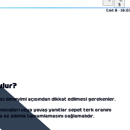
5
Cmt 8 · 16:0
ulur?
cı deneyimi açısından dikkat edilmesi gerekenler.
mesajları veya yavaş yanıtlar sepet terk oranını
a az adımla tamamlamasını sağlamalıdır.