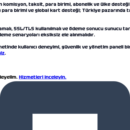
 komisyon, taksit, para birimi, abonelik ve ülke desteğ
 para birimi ve global kart desteği; Türkiye pazarında ta
mamalı, SSL/TLS kullanılmalı ve ödeme sonucu sunucu ta
deme senaryoları eksiksiz ele alınmalıdır.
etinde kullanıcı deneyimi, güvenlik ve yönetim paneli bi
iz
.
rleyelim.
Hizmetleri inceleyin.