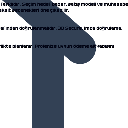
i farklıdır. Seçim hedef pazar, satış modeli ve muhasebe
ksit seçenekleri öne çıkabilir.
rafından doğrulanmalıdır. 3D Secure, imza doğrulama,
rlikte planlanır. Projenize uygun ödeme altyapısını