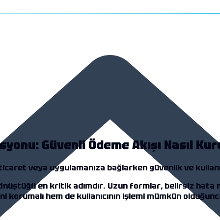
yonu: Güvenli Ödeme Akışı Nasıl Kur
ticaret veya uygulamanıza bağlarken güvenlik ve kullanı
önüştüğü en kritik adımdır.
Uzun formlar, belirsiz hata 
ni korumalı hem de kullanıcının işlemi mümkün olduğunc