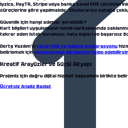
iyzico, PayTR, Stripe veya banka sanal POS çözümlerinin
süreçlerine göre yapılmalıdır. Uluslararası satışta çoklu
Güvenlik için hangi adımlar gereklidir?
Kart bilgileri uygulamanın kendi veritabanında saklan
tekrar eden istek koruması, hata logları ve başarısız ö
Dortg Yazılım’ın
sanal POS ve ödeme entegrasyonu
hizm
belirlemek için
entegrasyon görüşmesi talep edebilirsin
Kreatif Arayüzler ve Güçlü Altyapı
Projeniz için doğru dijital hizmet kapsamını birlikte beli
Ücretsiz Analiz Başlat