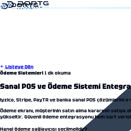
5
16:03
Listeye Dön
Ödeme Sistemleri
1 dk okuma
Sanal POS ve Ödeme Sistemi Entegras
iyzico, Stripe, PayTR ve banka sanal POS çözümlerini e-
Ödeme ekranı, müşterinin satın alma kararının satışa d
yükseltir. Güvenli ödeme entegrasyonu hem kart verisi
Hangi ödeme sağlayıcısı seçilmelidir?