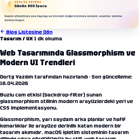
GÜNLÜK BÜYÜME
Günün SEO İpucu
Başlık etiketinde ana faydayı ve hizmeti doğal biçimde anlatın; anahtar kelime
doldurmayın.
Blog Listesine Dön
Tasarım / UX
1 dk okuma
Web Tasarımında Glassmorphism ve
Modern UI Trendleri
Dortg Yazılım tarafından hazırlandı ·
Son güncelleme:
18.04.2026
Buzlu cam etkisi (backdrop-filter) sunan
glassmorphism stilinin modern arayüzlerdeki yeri ve
CSS implementasyonu.
Glassmorphism, yarı saydam arka planlar ve hafif
kenarlıklar ile arayüze derinlik katan modern bir
tasarım akımıdır. macOS işletim sisteminin tasarım
dilinde sıkça gördüğümüz bu stili,
web tasarım