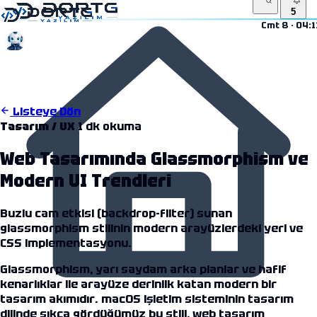
5
Cmt 8 · 04:1
5
04:11
Listeye Dön
Tasarım / UX
1 dk okuma
Web Tasarımında Glassmorphism ve
Modern UI Trendleri
Buzlu cam etkisi (backdrop-filter) sunan
glassmorphism stilinin modern arayüzlerdeki yeri ve
CSS implementasyonu.
Glassmorphism, yarı saydam arka planlar ve hafif
kenarlıklar ile arayüze derinlik katan modern bir
tasarım akımıdır. macOS işletim sisteminin tasarım
dilinde sıkça gördüğümüz bu stili,
web tasarım