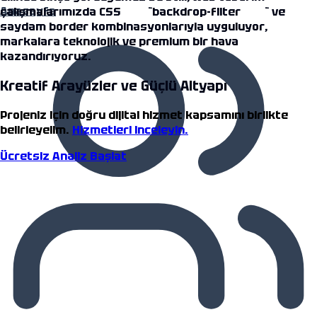
Anasayfa
çalışmalarımızda CSS `backdrop-filter` ve
saydam border kombinasyonlarıyla uyguluyor,
markalara teknolojik ve premium bir hava
kazandırıyoruz.
Kreatif Arayüzler ve Güçlü Altyapı
Projeniz için doğru dijital hizmet kapsamını birlikte
belirleyelim.
Hizmetleri inceleyin.
Ücretsiz Analiz Başlat