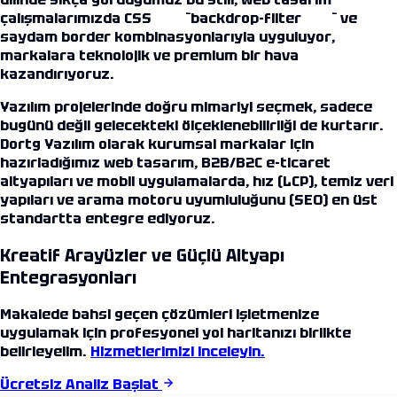
çalışmalarımızda CSS `backdrop-filter` ve
saydam border kombinasyonlarıyla uyguluyor,
markalara teknolojik ve premium bir hava
kazandırıyoruz.
Yazılım projelerinde doğru mimariyi seçmek, sadece
bugünü değil gelecekteki ölçeklenebilirliği de kurtarır.
Dortg Yazılım olarak kurumsal markalar için
hazırladığımız web tasarım, B2B/B2C e-ticaret
altyapıları ve mobil uygulamalarda, hız (LCP), temiz veri
yapıları ve arama motoru uyumluluğunu (SEO) en üst
standartta entegre ediyoruz.
Kreatif Arayüzler ve Güçlü Altyapı
Entegrasyonları
Makalede bahsi geçen çözümleri işletmenize
uygulamak için profesyonel yol haritanızı birlikte
belirleyelim.
Hizmetlerimizi inceleyin.
Ücretsiz Analiz Başlat