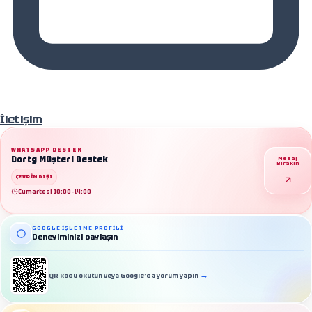
İletişim
WHATSAPP DESTEK
Dortg Müşteri Destek
Mesaj
Bırakın
ÇEVRIMDIŞI
Cumartesi 10:00–14:00
GOOGLE İŞLETME PROFILI
Deneyiminizi paylaşın
İletişim
→
QR kodu okutun veya Google’da yorum yapın