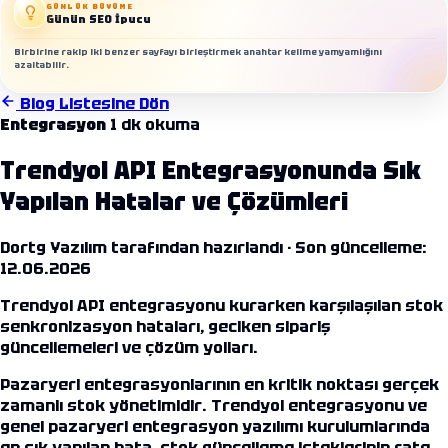
GÜNLÜK BÜYÜME
Günün SEO İpucu
Birbirine rakip iki benzer sayfayı birleştirmek anahtar kelime yamyamlığını
azaltabilir.
Blog Listesine Dön
Entegrasyon
1 dk okuma
İletişim
Trendyol API Entegrasyonunda Sık
Yapılan Hatalar ve Çözümleri
Dortg Yazılım tarafından hazırlandı ·
Son güncelleme:
12.06.2026
Trendyol API entegrasyonu kurarken karşılaşılan stok
senkronizasyon hataları, geciken sipariş
güncellemeleri ve çözüm yolları.
Pazaryeri entegrasyonlarının en kritik noktası gerçek
zamanlı stok yönetimidir.
Trendyol entegrasyonu
ve
genel
pazaryeri entegrasyon yazılımı
kurulumlarında
en sık yapılan hata, stok güncelleme isteklerinin rate