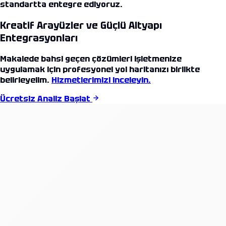
standartta entegre ediyoruz.
Kreatif Arayüzler ve Güçlü Altyapı
Entegrasyonları
Makalede bahsi geçen çözümleri işletmenize
uygulamak için profesyonel yol haritanızı birlikte
belirleyelim.
Hizmetlerimizi inceleyin.
Ücretsiz Analiz Başlat
Bildirimler
Tümünü Temizle
Başarı Hikayeleri: Kurumsal referans projelerimiz
güncellendi.
Yeni Teklif Modülü: Antalya'dan dünyaya yazılım
projeleriniz için form yayında.
İş Süreçlerimiz: Agile metodolojisi ve CI/CD
standartları.