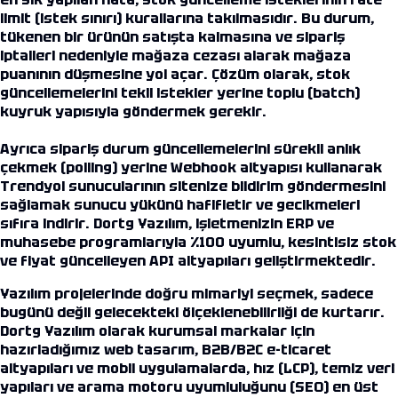
limit (istek sınırı) kurallarına takılmasıdır. Bu durum,
tükenen bir ürünün satışta kalmasına ve sipariş
iptalleri nedeniyle mağaza cezası alarak mağaza
puanının düşmesine yol açar. Çözüm olarak, stok
güncellemelerini tekil istekler yerine toplu (batch)
kuyruk yapısıyla göndermek gerekir.
Ayrıca sipariş durum güncellemelerini sürekli anlık
çekmek (polling) yerine Webhook altyapısı kullanarak
Trendyol sunucularının sitenize bildirim göndermesini
sağlamak sunucu yükünü hafifletir ve gecikmeleri
sıfıra indirir. Dortg Yazılım, işletmenizin ERP ve
muhasebe programlarıyla %100 uyumlu, kesintisiz stok
ve fiyat güncelleyen API altyapıları geliştirmektedir.
Yazılım projelerinde doğru mimariyi seçmek, sadece
bugünü değil gelecekteki ölçeklenebilirliği de kurtarır.
Dortg Yazılım olarak kurumsal markalar için
hazırladığımız web tasarım, B2B/B2C e-ticaret
altyapıları ve mobil uygulamalarda, hız (LCP), temiz veri
yapıları ve arama motoru uyumluluğunu (SEO) en üst