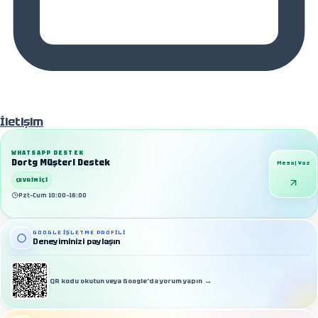
Hakkımızda
İletişim
WHATSAPP DESTEK
Dortg Müşteri Destek
Mesaj Yaz
ÇEVRIMIÇI
Pzt–Cum 10:00–16:00
GOOGLE İŞLETME PROFILI
Deneyiminizi paylaşın
→
QR kodu okutun veya Google’da yorum yapın