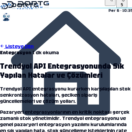
5
Per 6 · 10:3
5
10:35
Listeye Dön
Entegrasyon
1 dk okuma
Trendyol API Entegrasyonunda Sık
Yapılan Hatalar ve Çözümleri
Trendyol API entegrasyonu kurarken karşılaşılan stok
senkronizasyon hataları, geciken sipariş
güncellemeleri ve çözüm yolları.
Pazaryeri entegrasyonlarının en kritik noktası gerçek
zamanlı stok yönetimidir.
Trendyol entegrasyonu
ve
genel
pazaryeri entegrasyon yazılımı
kurulumlarında
en sık yapılan hata, stok güncelleme isteklerinin rate