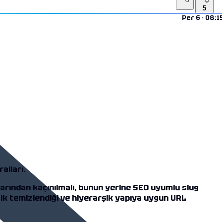
5
Per 6 · 08:1
alları.
larından kaçınılmalı, bunun yerine SEO uyumlu slug
ik temizlendiği ve hiyerarşik yapıya uygun URL