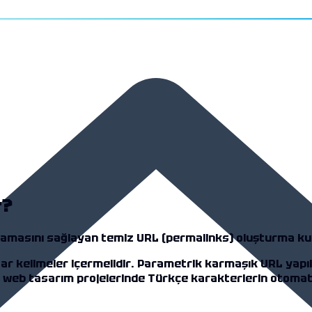
r?
nlamasını sağlayan temiz URL (permalinks) oluşturma kur
tar kelimeler içermelidir. Parametrik karmaşık URL yapı
 web tasarım
projelerinde Türkçe karakterlerin otomat