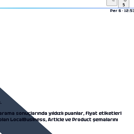
5
Per 6 · 12:5
.
rama sonuçlarında yıldızlı puanlar, fiyat etiketleri
lan LocalBusiness, Article ve Product şemalarını