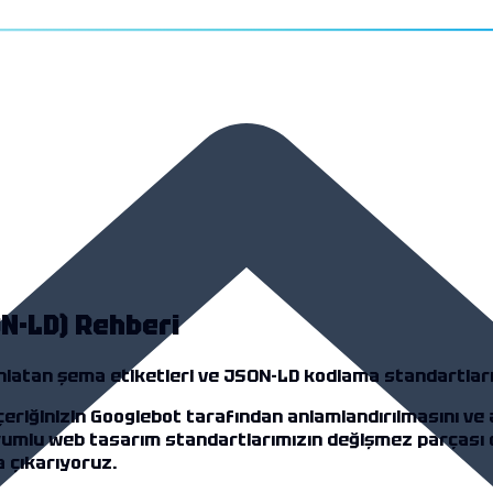
ON-LD) Rehberi
nlatan şema etiketleri ve JSON-LD kodlama standartları
çeriğinizin Googlebot tarafından anlamlandırılmasını ve a
umlu web tasarım
standartlarımızın değişmez parçası o
 çıkarıyoruz.