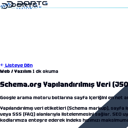
5
12:53
Listeye Dön
Web / Yazılım
1 dk okuma
Schema.org Yapılandırılmış Veri (JS
Google arama motoru botlarına sayfa içeriğini en net a
Yapılandırılmış veri etiketleri (Schema markup), sayfa i
veya SSS (FAQ) alanlarıyla listelenmesini sağlar.
SEO uy
kodlarımıza entegre ederek indeks hızımızı maksimuma