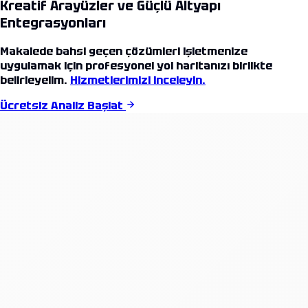
Kreatif Arayüzler ve Güçlü Altyapı
Entegrasyonları
Makalede bahsi geçen çözümleri işletmenize
uygulamak için profesyonel yol haritanızı birlikte
belirleyelim.
Hizmetlerimizi inceleyin.
Ücretsiz Analiz Başlat
Bildirimler
Tümünü Temizle
Başarı Hikayeleri: Kurumsal referans projelerimiz
güncellendi.
Yeni Teklif Modülü: Antalya'dan dünyaya yazılım
projeleriniz için form yayında.
İş Süreçlerimiz: Agile metodolojisi ve CI/CD
standartları.
Hakkımızda: Dortg Yazılım ekibi ve teknoloji hedefleri.