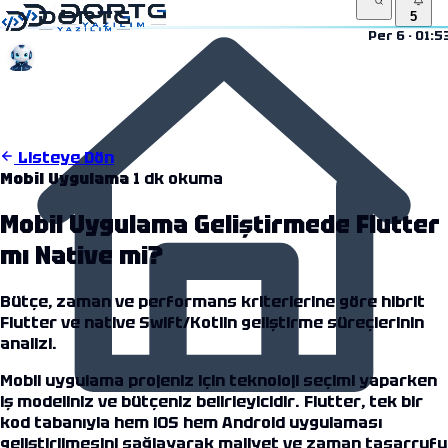
5
Per 6 · 01:5
5
01:53
Listeye Dön
Mobil Uygulama
1 dk okuma
Mobil Uygulama Geliştirmede Flutter
mı Native mi?
Bütçe, zaman ve performans kriterlerine göre hibrit
Flutter ve native Swift/Kotlin geliştirme süreçlerinin
analizi.
Mobil uygulama projeniz için teknoloji seçimi yaparken
iş modeliniz ve bütçeniz belirleyicidir. Flutter, tek bir
kod tabanıyla hem iOS hem Android uygulaması
geliştirilmesini sağlayarak maliyet ve zaman tasarrufu