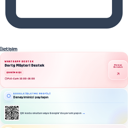
Hakkımızda
İletişim
WHATSAPP DESTEK
Dortg Müşteri Destek
Mesaj
Bırakın
ÇEVRIMDIŞI
Pzt–Cum 10:00–16:00
GOOGLE İŞLETME PROFILI
Deneyiminizi paylaşın
→
QR kodu okutun veya Google’da yorum yapın