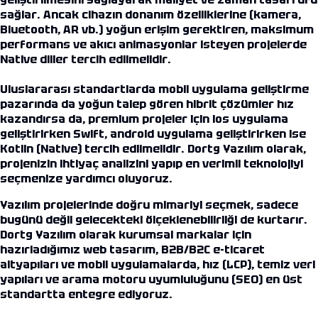
sağlar. Ancak cihazın donanım özelliklerine (kamera,
Bluetooth, AR vb.) yoğun erişim gerektiren, maksimum
performans ve akıcı animasyonlar isteyen projelerde
Native diller tercih edilmelidir.
Uluslararası standartlarda
mobil uygulama geliştirme
pazarında da yoğun talep gören hibrit çözümler hız
kazandırsa da, premium projeler için
ios uygulama
geliştirirken Swift,
android uygulama
geliştirirken ise
Kotlin (Native) tercih edilmelidir. Dortg Yazılım olarak,
projenizin ihtiyaç analizini yapıp en verimli teknolojiyi
seçmenize yardımcı oluyoruz.
Yazılım projelerinde doğru mimariyi seçmek, sadece
bugünü değil gelecekteki ölçeklenebilirliği de kurtarır.
Dortg Yazılım olarak kurumsal markalar için
hazırladığımız web tasarım, B2B/B2C e-ticaret
altyapıları ve mobil uygulamalarda, hız (LCP), temiz veri
yapıları ve arama motoru uyumluluğunu (SEO) en üst
standartta entegre ediyoruz.