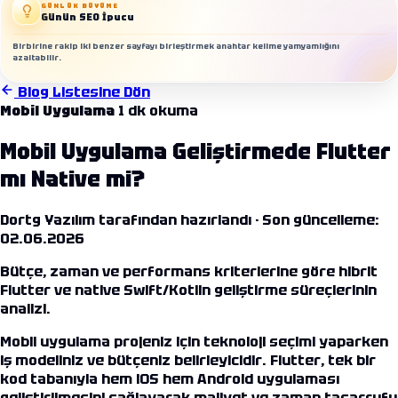
GÜNLÜK BÜYÜME
Günün SEO İpucu
Birbirine rakip iki benzer sayfayı birleştirmek anahtar kelime yamyamlığını
azaltabilir.
İletişim
Blog Listesine Dön
Mobil Uygulama
1 dk okuma
Mobil Uygulama Geliştirmede Flutter
mı Native mi?
Dortg Yazılım tarafından hazırlandı ·
Son güncelleme:
02.06.2026
Bütçe, zaman ve performans kriterlerine göre hibrit
Flutter ve native Swift/Kotlin geliştirme süreçlerinin
analizi.
Mobil uygulama projeniz için teknoloji seçimi yaparken
iş modeliniz ve bütçeniz belirleyicidir. Flutter, tek bir
kod tabanıyla hem iOS hem Android uygulaması
geliştirilmesini sağlayarak maliyet ve zaman tasarrufu